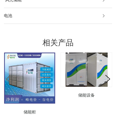
电池
相关产品
储能设备
储能柜