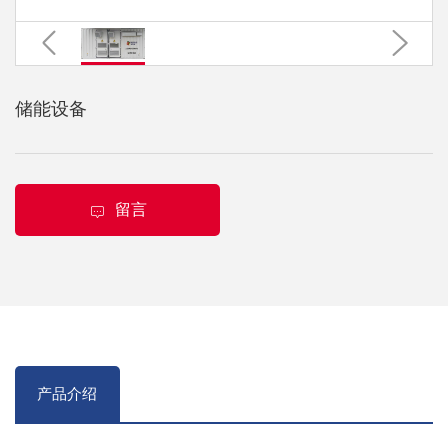
系
我
在
们
线
招
储能设备
聘
留言
产品介绍